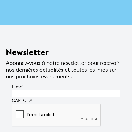
Amélie, la comédie
5 JANVIER 2026
Nextar: la volée 2026
musicale
On Stage: la volée
2026
Newsletter
Abonnez-vous à notre newsletter pour recevoir
nos dernières actualités et toutes les infos sur
nos prochains événements.
E-mail
CAPTCHA