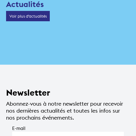
Actualités
Voir plus d’actualités
28 MAI 2026
5 JANVIER 2026
Amélie, la comédie
5 JANVIER 2026
Nextar: la volée 2026
musicale
On Stage: la volée
2026
Newsletter
Abonnez-vous à notre newsletter pour recevoir
nos dernières actualités et toutes les infos sur
nos prochains événements.
E-mail