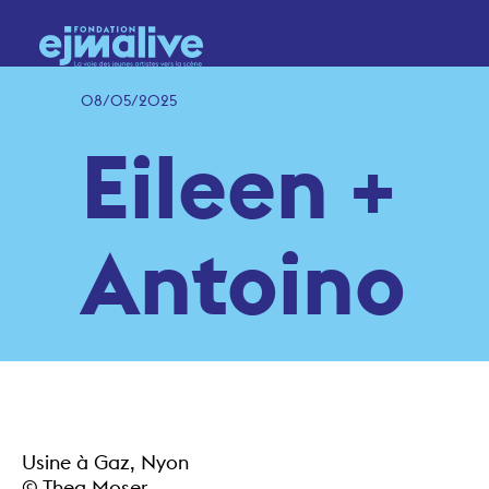
08/05/2025
Eileen +
Antoino
Usine à Gaz, Nyon
© Thea Moser