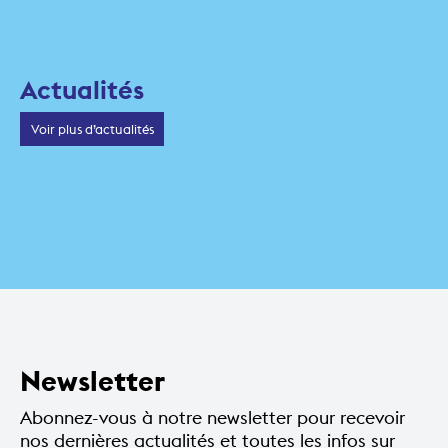
3 octobre 2026
Le Royal
3 octobre 2026
AMR-Genève
15 octobre 2026
Actualités
Voir plus d’actualités
28 MAI 2026
5 JANVIER 2026
Amélie, la comédie
5 JANVIER 2026
Nextar: la volée 2026
musicale
On Stage: la volée
2026
Newsletter
Abonnez-vous à notre newsletter pour recevoir
nos dernières actualités et toutes les infos sur