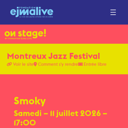
Montreux Jazz Festival
Voir le site
Comment s'y rendre
Entrée libre
Smoky
Samedi
– 11 juillet 2026 –
17:00