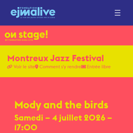
Montreux Jazz Festival
Voir le site
Comment s'y rendre
Entrée libre
Mody and the birds
Samedi
– 4 juillet 2026 –
17:00