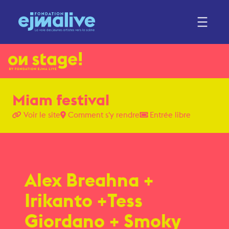
Miam festival
Voir le site
Comment s'y rendre
Entrée libre
Alex Breahna +
Irikanto +Tess
Giordano + Smoky