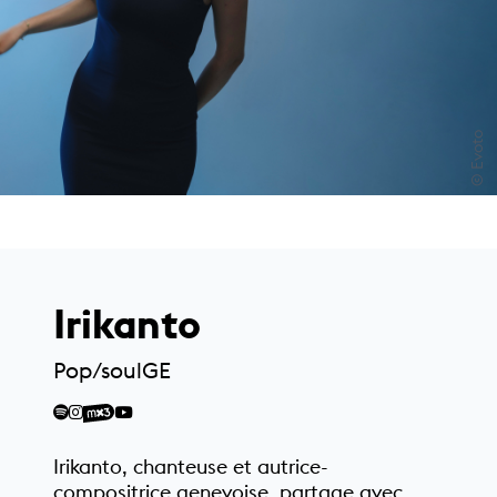
© Evoto
Irikanto
Pop/soul
GE
Irikanto, chanteuse et autrice-
compositrice genevoise, partage avec